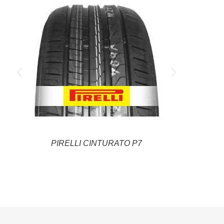
PIRELLI CINTURATO P7
GOODRID