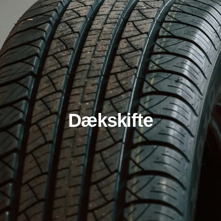
Dækskifte