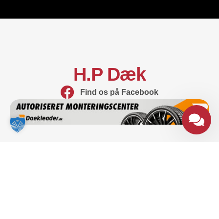
H.P Dæk
Find os på Facebook
Genveje
Dækskifte
Hjulskifte
Salg af dæk
Ofte stillede spørgsmål